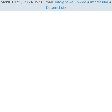
Mobil: 0172 / 93 24 069 • Email:
info@bewell-bw.de
•
Impressum
•
Datenschutz